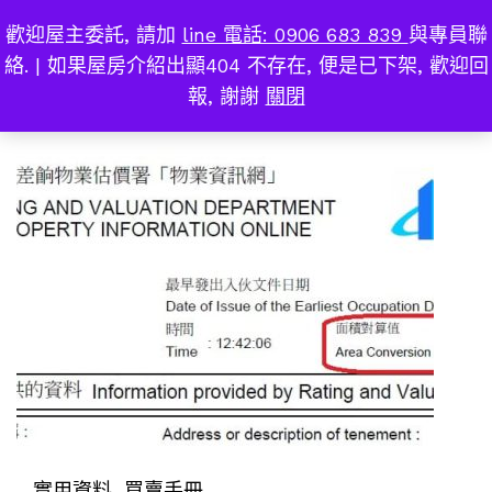
歡迎屋主委託, 請加
line 電話: 0906 683 839
與專員聯
有用資料
0
絡. | 如果屋房介紹出顯404 不存在, 便是已下架, 歡迎回
報, 謝謝
關閉
實用資料
, 買賣手冊