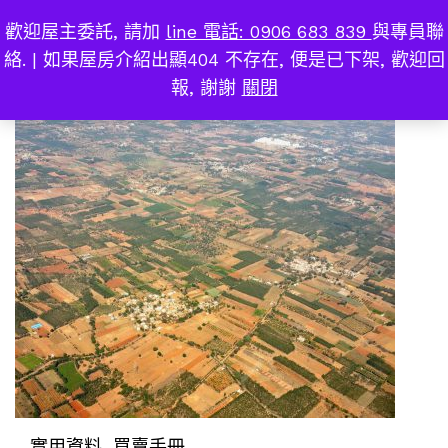
歡迎屋主委託, 請加
line 電話: 0906 683 839
與專員聯
有用資料
0
絡. | 如果屋房介紹出顯404 不存在, 便是已下架, 歡迎回
報, 謝謝
關閉
實用資料
, 買賣手冊