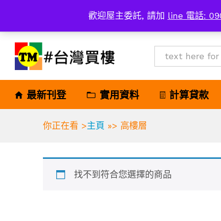
歡迎屋主委託, 請加
line 電話: 09
All
最新刊登
實用資料
計算貸款
你正在看 >
主頁
»>
高樓層
找不到符合您選擇的商品