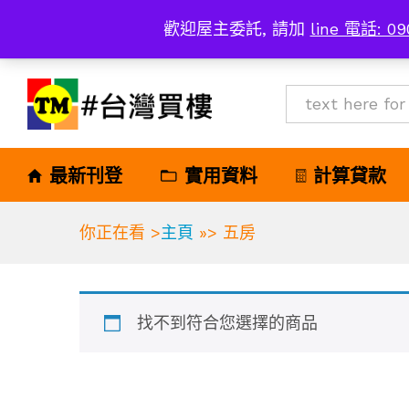
歡迎屋主委託, 請加
line 電話: 09
All
最新刊登
實用資料
計算貸款
你正在看 >
主頁
»>
五房
找不到符合您選擇的商品